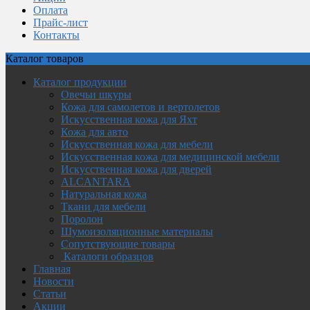
Оплата
Прайс-лист
Контакты
Каталог
товаров
Каталог продукции
Овечьи шкуры
Кожа для самолетов и вертолетов
Искусственная кожа для Яхт
Кожа для авто
Искусственная кожа для мебели
Искусственная кожа для медицинской мебели
Искусственная кожа для дверей
ALCANTARA
Натуральная кожа
Ткани для мебели
Поролон
Шумоизоляционные материалы
Сопутствующие товары
Каталоги образцов
Главная
Новости
Статьи
Акции